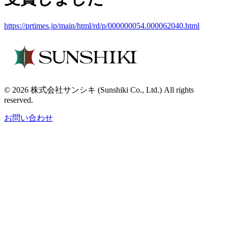
https://prtimes.jp/main/html/rd/p/000000054.000062040.html
© 2026 株式会社サンシキ (Sunshiki Co., Ltd.) All rights
reserved.
お問い合わせ